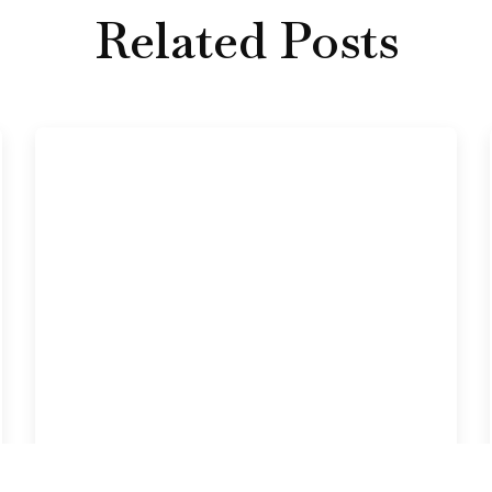
Related Posts
Tivoli Casino