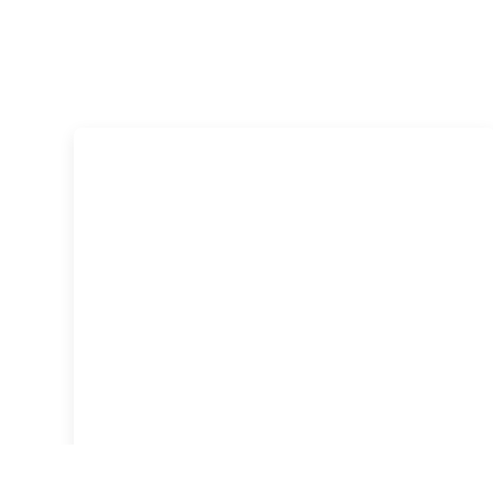
Rivo Casino Avis