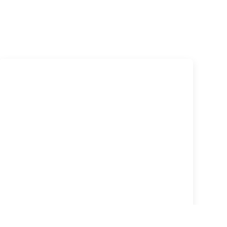
Bonrush Free Spins