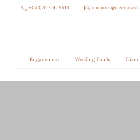
+44(0)20 7242 9618
enquiries@davriljewels
Engagement
Wedding Bands
Diam
Engagement
Wedding Rings
Diamonds
Workshop
Davril Collections
Jewellery
Shop Online
Classic Solitaires
Diamond Set
Davril Diamond Guide
Bespoke
Fine Jewellery
Necklaces
Necklaces
Tril
Shap
Blac
Serv
One 
Cock
Brac
Halo
Eternity
Fancy Coloured Diamonds
Remodelling
Dorje
Earrings
Earrings
Gem
Con
The 
Slic
Gem
Ring
Diamond Set Solitaires
Bracelets
Wed
Gift