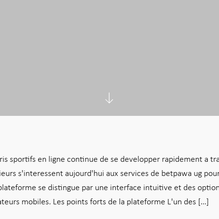
is sportifs en ligne continue de se developper rapidement a tr
urs s'interessent aujourd'hui aux services de betpawa ug pour
 plateforme se distingue par une interface intuitive et des opti
ateurs mobiles. Les points forts de la plateforme L'un des […]