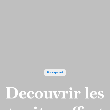
Uncategorized
Decouvrir les