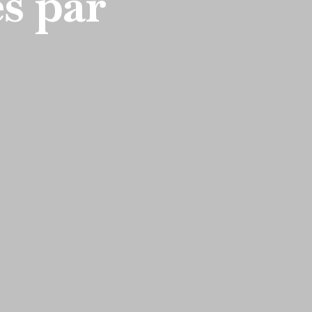
es par