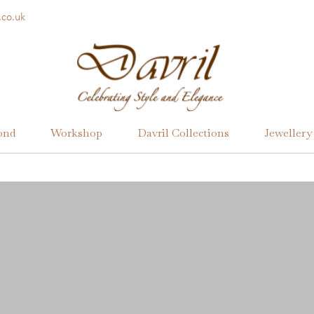
.co.uk
ond
Workshop
Davril Collections
Jewellery
ogy
ed to Fit
k Diamonds
ices
and Only
tail Rings
elets
Engagement
Wedding Ri
Diamonds
Workshop
Davril Colle
Jewellery
stones
temporary
4 C's
e of Diamond
stones
s
EXPLORE ENGAGEMENT
EXPLORE WEDDING RI
EXPLORE DIAMONDS
EXPLORE WORKSHOP
EXPLORE DAVRIL COLL
EXPLORE JEWELLERY
ding Rings
s