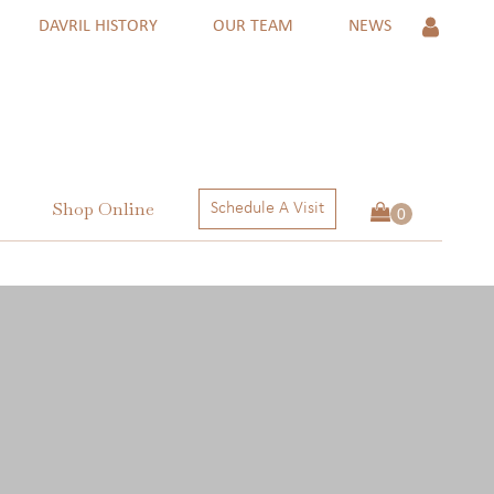
DAVRIL HISTORY
OUR TEAM
NEWS
Shop Online
Schedule A Visit
 Rings
ngs
ctions
 RINGS
NGS
ECTIONS