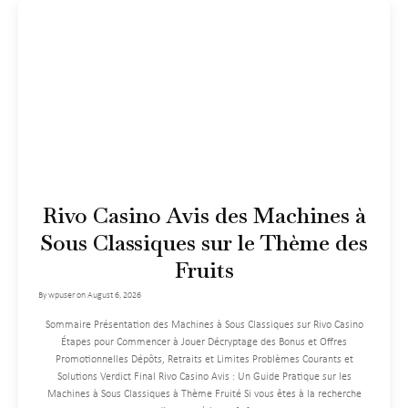
Rivo Casino Avis des Machines à
Sous Classiques sur le Thème des
Fruits
By
wpuser
on
August 6, 2026
Sommaire Présentation des Machines à Sous Classiques sur Rivo Casino
Étapes pour Commencer à Jouer Décryptage des Bonus et Offres
Promotionnelles Dépôts, Retraits et Limites Problèmes Courants et
Solutions Verdict Final Rivo Casino Avis : Un Guide Pratique sur les
Machines à Sous Classiques à Thème Fruité Si vous êtes à la recherche