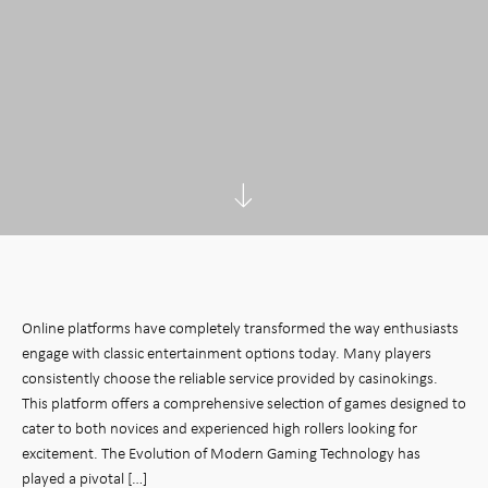
Online platforms have completely transformed the way enthusiasts
engage with classic entertainment options today. Many players
consistently choose the reliable service provided by casinokings.
This platform offers a comprehensive selection of games designed to
cater to both novices and experienced high rollers looking for
excitement. The Evolution of Modern Gaming Technology has
played a pivotal […]