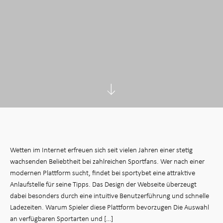
Wetten im Internet erfreuen sich seit vielen Jahren einer stetig
wachsenden Beliebtheit bei zahlreichen Sportfans. Wer nach einer
modernen Plattform sucht, findet bei sportybet eine attraktive
Anlaufstelle für seine Tipps. Das Design der Webseite überzeugt
dabei besonders durch eine intuitive Benutzerführung und schnelle
Ladezeiten. Warum Spieler diese Plattform bevorzugen Die Auswahl
an verfügbaren Sportarten und […]