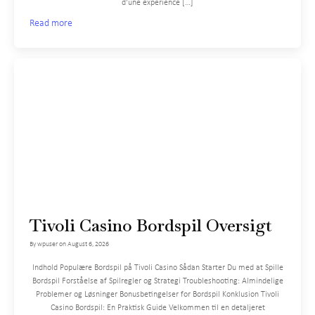
d'une expérience […]
Read more
Tivoli Casino Bordspil Oversigt
By
wpuser
on
August 6, 2026
Indhold Populære Bordspil på Tivoli Casino Sådan Starter Du med at Spille
Bordspil Forståelse af Spilregler og Strategi Troubleshooting: Almindelige
Problemer og Løsninger Bonusbetingelser for Bordspil Konklusion Tivoli
Casino Bordspil: En Praktisk Guide Velkommen til en detaljeret